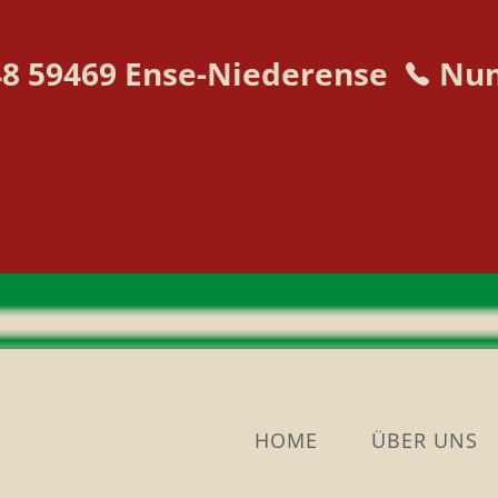
48 59469 Ense-Niederense
Nu
HOME
ÜBER UNS